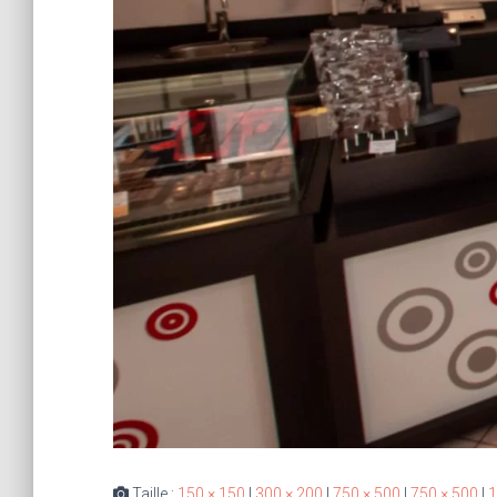
Taille :
150 × 150
|
300 × 200
|
750 × 500
|
750 × 500
|
1