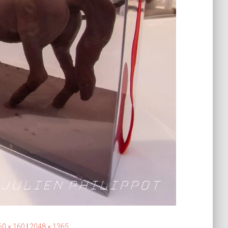
60 × 160
|
2048 × 1365