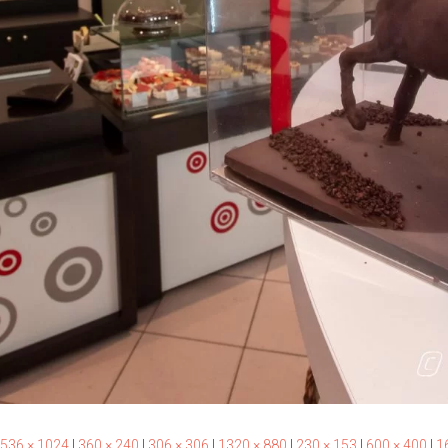
536 × 1024
|
360 × 240
|
306 × 306
|
1320 × 880
|
230 × 153
|
600 × 400
|
1