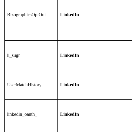
BizographicsOptOut
LinkedIn
li_sugr
LinkedIn
UserMatchHistory
LinkedIn
linkedin_oauth_
LinkedIn