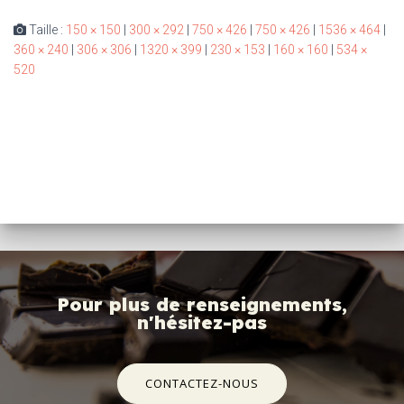
Taille :
150 × 150
|
300 × 292
|
750 × 426
|
750 × 426
|
1536 × 464
|
360 × 240
|
306 × 306
|
1320 × 399
|
230 × 153
|
160 × 160
|
534 ×
520
Pour plus de renseignements,
n'hésitez-pas
CONTACTEZ-NOUS