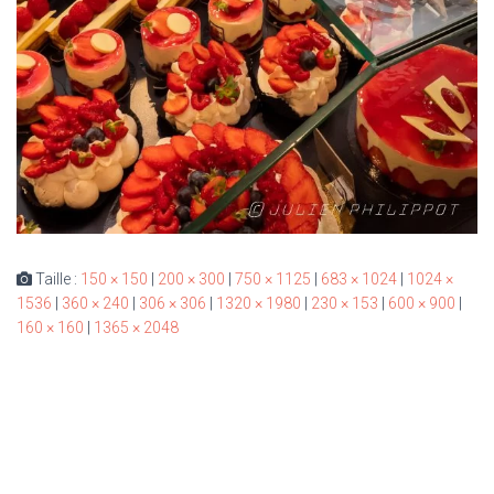
Taille :
150 × 150
|
200 × 300
|
750 × 1125
|
683 × 1024
|
1024 ×
1536
|
360 × 240
|
306 × 306
|
1320 × 1980
|
230 × 153
|
600 × 900
|
160 × 160
|
1365 × 2048