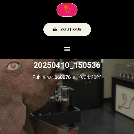
BOUTIQUE
20250410_150536
Publié par
060076
le
10/04/2025