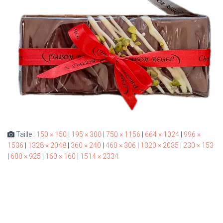
Taille :
150 × 150
|
195 × 300
|
750 × 1156
|
664 × 1024
|
996 ×
1536
|
1328 × 2048
|
360 × 240
|
460 × 306
|
1320 × 2035
|
230 × 153
|
600 × 925
|
160 × 160
|
1514 × 2334