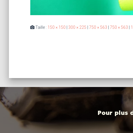
Taille :
150 × 150
|
300 × 225
|
750 × 563
|
750 × 563
|
1
Pour plus 