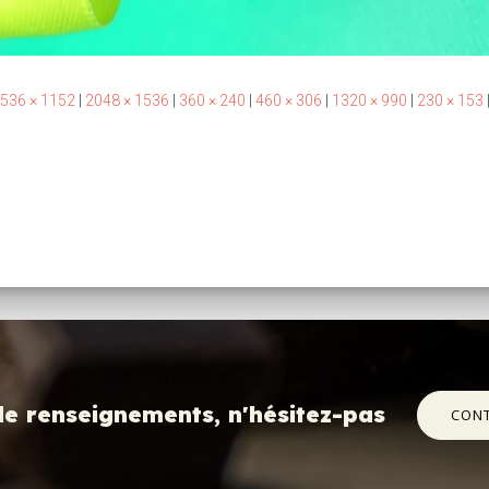
536 × 1152
|
2048 × 1536
|
360 × 240
|
460 × 306
|
1320 × 990
|
230 × 153
de renseignements, n'hésitez-pas
CON