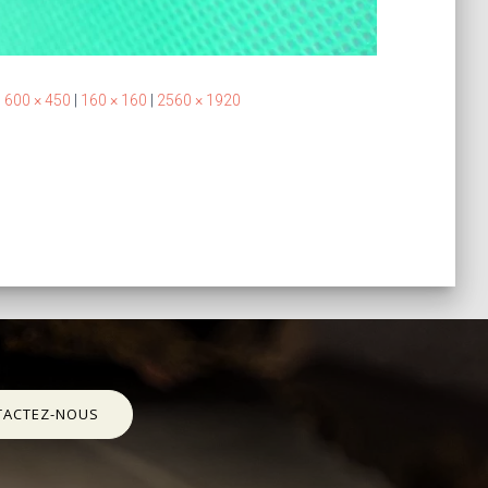
|
600 × 450
|
160 × 160
|
2560 × 1920
TACTEZ-NOUS