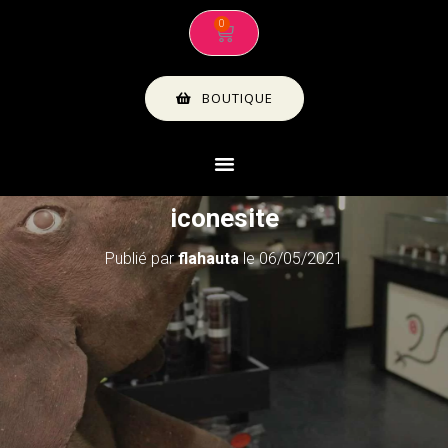
BOUTIQUE
iconesite
Publié par
flahauta
le
06/05/2021