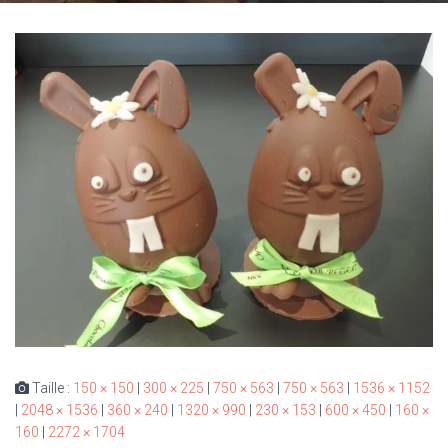
Taille :
150 × 150
|
300 × 225
|
750 × 563
|
750 × 563
|
1536 × 1152
|
2048 × 1536
|
360 × 240
|
1320 × 990
|
230 × 153
|
600 × 450
|
160 ×
160
|
2272 × 1704