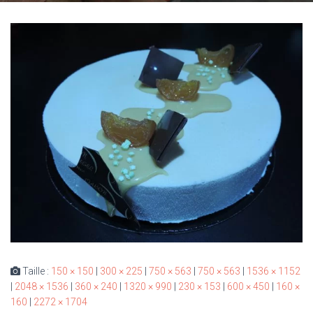
Taille :
150 × 150
|
300 × 225
|
750 × 563
|
750 × 563
|
1536 × 1152
|
2048 × 1536
|
360 × 240
|
1320 × 990
|
230 × 153
|
600 × 450
|
160 ×
160
|
2272 × 1704