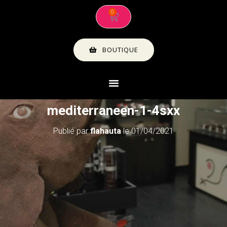
BOUTIQUE
mediterraneen-1-4sxx
Publié par
flahauta
le
01/04/2021