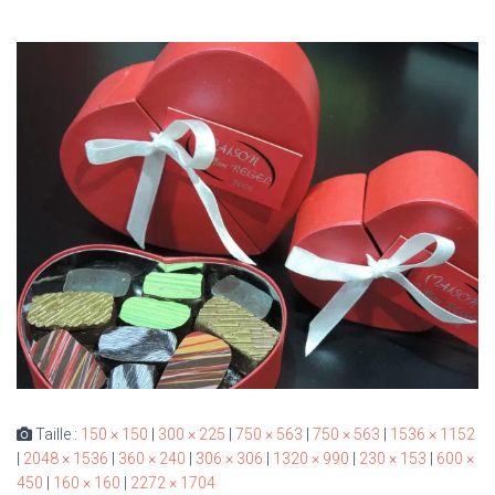
Taille :
150 × 150
|
300 × 225
|
750 × 563
|
750 × 563
|
1536 × 1152
|
2048 × 1536
|
360 × 240
|
306 × 306
|
1320 × 990
|
230 × 153
|
600 ×
450
|
160 × 160
|
2272 × 1704