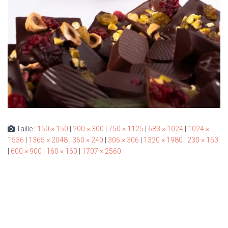
Taille :
150 × 150
|
200 × 300
|
750 × 1125
|
683 × 1024
|
1024 ×
1536
|
1365 × 2048
|
360 × 240
|
306 × 306
|
1320 × 1980
|
230 × 153
|
600 × 900
|
160 × 160
|
1707 × 2560